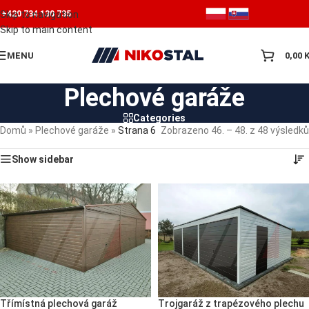
Skip to navigation
+420 734 130 735
Skip to main content
MENU
0,00
Plechové garáže
Categories
Domů
»
Plechové garáže
»
Strana 6
Zobrazeno 46. – 48. z 48 výsledků
Show sidebar
Třímístná plechová garáž
Trojgaráž z trapézového plechu