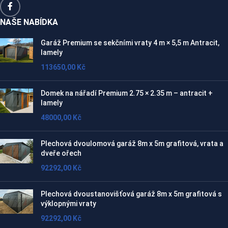
NAŠE NABÍDKA
Garáž Premium se sekčními vraty 4 m × 5,5 m Antracit,
lamely
113650,00
Kč
Domek na nářadí Premium 2.75 × 2.35 m – antracit +
lamely
48000,00
Kč
Plechová dvoulomová garáž 8m x 5m grafitová, vrata a
dveře ořech
92292,00
Kč
Plechová dvoustanovišťová garáž 8m x 5m grafitová s
výklopnými vraty
92292,00
Kč