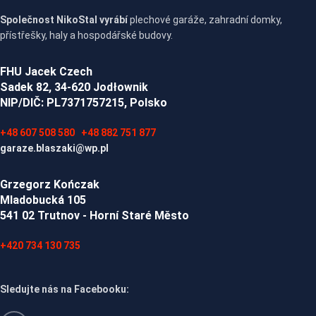
Společnost NikoStal vyrábí
plechové garáže, zahradní domky,
přístřešky, haly a hospodářské budovy.
FHU Jacek Czech
Sadek 82, 34-620 Jodłownik
NIP/DIČ: PL7371757215, Polsko
+48 607 508 580
+48 882 751 877
garaze.blaszaki@wp.pl
Grzegorz Kończak
Mladobucká 105
541 02 Trutnov - Horní Staré Město
+420 734 130 735
Sledujte nás na Facebooku: