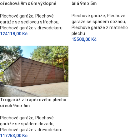
ořechová 9m x 6m výklopné
bílá 9m x 5m
brány
Plechové garáže
,
Plechové
Plechové garáže
,
Plechové
garáže se spádem dozadu
,
garáže se sedlovou střechou
,
Plechové garáže z matného
Plechové garáže v dřevodekoru
plechu
124118,00
Kč
15500,00
Kč
Trojgaráž z trapézového plechu
ořech 9m x 6m
Plechové garáže
,
Plechové
garáže se spádem dozadu
,
Plechové garáže v dřevodekoru
117753,00
Kč