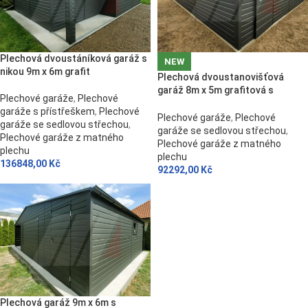
Plechová dvoustáníková garáž s
NEW
nikou 9m x 6m grafit
Plechová dvoustanovišťová
garáž 8m x 5m grafitová s
Plechové garáže
,
Plechové
výklopnými vraty
garáže s přístřeškem
,
Plechové
Plechové garáže
,
Plechové
garáže se sedlovou střechou
,
garáže se sedlovou střechou
,
Plechové garáže z matného
Plechové garáže z matného
plechu
plechu
136848,00
Kč
92292,00
Kč
Plechová garáž 9m x 6m s