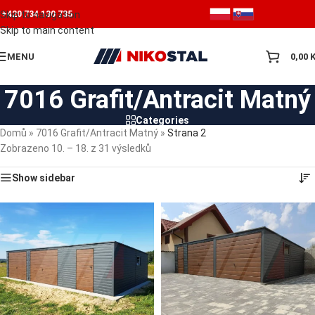
Skip to navigation
+420 734 130 735
Skip to main content
MENU
0,00
7016 Grafit/Antracit Matný
Categories
Domů
»
7016 Grafit/Antracit Matný
»
Strana 2
Zobrazeno 10. – 18. z 31 výsledků
Show sidebar