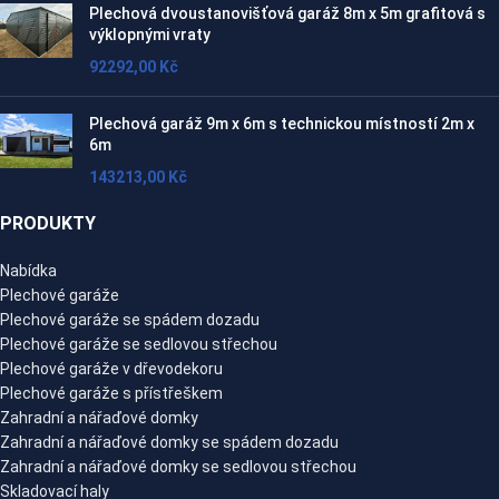
Plechová dvoustanovišťová garáž 8m x 5m grafitová s
výklopnými vraty
92292,00
Kč
Plechová garáž 9m x 6m s technickou místností 2m x
6m
143213,00
Kč
PRODUKTY
Nabídka
Plechové garáže
Plechové garáže se spádem dozadu
Plechové garáže se sedlovou střechou
Plechové garáže v dřevodekoru
Plechové garáže s přístřeškem
Zahradní a nářaďové domky
Zahradní a nářaďové domky se spádem dozadu
Zahradní a nářaďové domky se sedlovou střechou
Skladovací haly