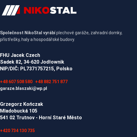
Společnost NikoStal vyrábí
plechové garáže, zahradní domky,
přístřešky, haly a hospodářské budovy.
FHU Jacek Czech
Sadek 82, 34-620 Jodłownik
NIP/DIČ: PL7371757215, Polsko
+48 607 508 580
+48 882 751 877
garaze.blaszaki@wp.pl
Grzegorz Kończak
Mladobucká 105
541 02 Trutnov - Horní Staré Město
+420 734 130 735