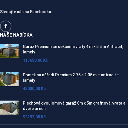
Sledujte nás na Facebooku:
NAŠE NABÍDKA
Garáž Premium se sekčními vraty 4 m × 5,5 m Antracit,
lamely
113650,00
Kč
Domek na nářadí Premium 2.75 × 2.35 m – antracit +
lamely
48000,00
Kč
Plechová dvoulomová garáž 8m x 5m grafitová, vrata a
dveře ořech
92292,00
Kč