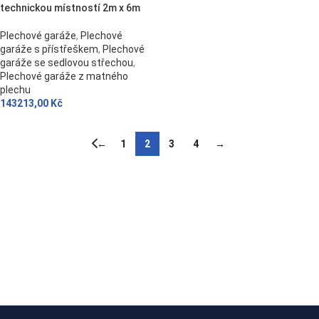
technickou místností 2m x 6m
Plechové garáže
,
Plechové
garáže s přístřeškem
,
Plechové
garáže se sedlovou střechou
,
Plechové garáže z matného
plechu
143213,00
Kč
←
1
2
3
4
→