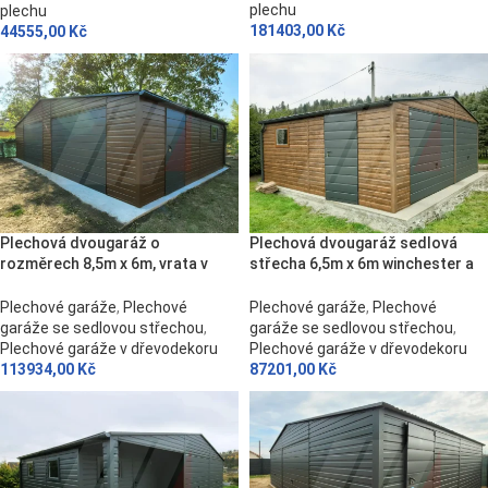
plechu
plechu
181403,00
Kč
44555,00
Kč
Plechová dvougaráž o
Plechová dvougaráž sedlová
rozměrech 8,5m x 6m, vrata v
střecha 6,5m x 6m winchester a
odstínu grafit
grafit
Plechové garáže
,
Plechové
Plechové garáže
,
Plechové
garáže se sedlovou střechou
,
garáže se sedlovou střechou
,
Plechové garáže v dřevodekoru
Plechové garáže v dřevodekoru
113934,00
Kč
87201,00
Kč