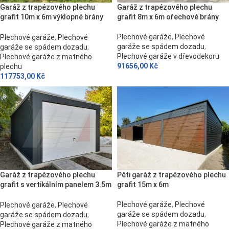
Garáž z trapézového plechu
Garáž z trapézového plechu
grafit 10m x 6m výklopné brány
grafit 8m x 6m ořechové brány
ořech
Plechové garáže
,
Plechové
Plechové garáže
,
Plechové
garáže se spádem dozadu
,
garáže se spádem dozadu
,
Plechové garáže v dřevodekoru
Plechové garáže z matného
91656,00
Kč
plechu
117753,00
Kč
Garáž z trapézového plechu
Pěti garáž z trapézového plechu
grafit s vertikálním panelem 3.5m
grafit 15m x 6m
x 5m
Plechové garáže
,
Plechové
Plechové garáže
,
Plechové
garáže se spádem dozadu
,
garáže se spádem dozadu
,
Plechové garáže z matného
Plechové garáže z matného