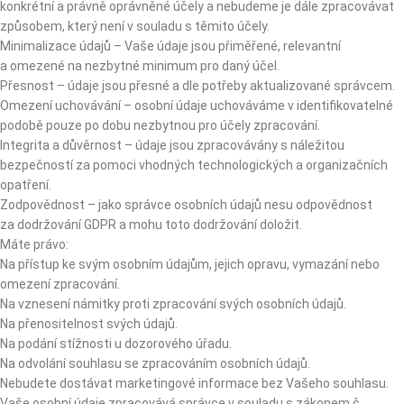
konkrétní a právně oprávněné účely a nebudeme je dále zpracovávat
způsobem, který není v souladu s těmito účely.
Minimalizace údajů – Vaše údaje jsou přiměřené, relevantní
a omezené na nezbytné minimum pro daný účel.
Přesnost – údaje jsou přesné a dle potřeby aktualizované správcem.
Omezení uchovávání – osobní údaje uchováváme v identifikovatelné
podobě pouze po dobu nezbytnou pro účely zpracování.
Integrita a důvěrnost – údaje jsou zpracovávány s náležitou
bezpečností za pomoci vhodných technologických a organizačních
opatření.
Zodpovědnost – jako správce osobních údajů nesu odpovědnost
za dodržování GDPR a mohu toto dodržování doložit.
Máte právo:
Na přístup ke svým osobním údajům, jejich opravu, vymazání nebo
omezení zpracování.
Na vznesení námitky proti zpracování svých osobních údajů.
Na přenositelnost svých údajů.
Na podání stížnosti u dozorového úřadu.
Na odvolání souhlasu se zpracováním osobních údajů.
Nebudete dostávat marketingové informace bez Vašeho souhlasu.
Vaše osobní údaje zpracovává správce v souladu s zákonem č.