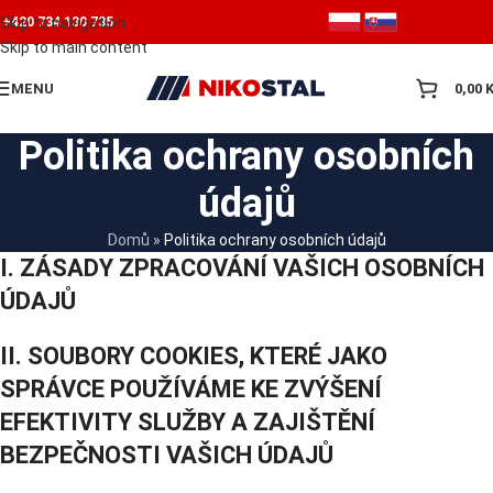
Skip to navigation
+420 734 130 735
Skip to main content
MENU
0,00
Politika ochrany osobních
údajů
Domů
»
Politika ochrany osobních údajů
I. ZÁSADY ZPRACOVÁNÍ VAŠICH OSOBNÍCH
ÚDAJŮ
II. SOUBORY COOKIES, KTERÉ JAKO
SPRÁVCE POUŽÍVÁME KE ZVÝŠENÍ
EFEKTIVITY SLUŽBY A ZAJIŠTĚNÍ
BEZPEČNOSTI VAŠICH ÚDAJŮ