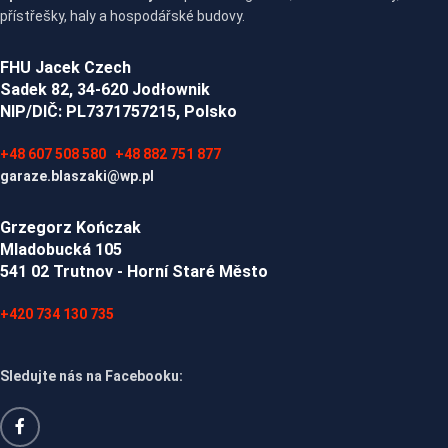
přístřešky, haly a hospodářské budovy.
FHU Jacek Czech
Sadek 82, 34-620 Jodłownik
NIP/DIČ: PL7371757215, Polsko
+48 607 508 580
+48 882 751 877
garaze.blaszaki@wp.pl
Grzegorz Kończak
Mladobucká 105
541 02 Trutnov - Horní Staré Město
+420 734 130 735
Sledujte nás na Facebooku: