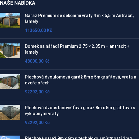
NAŠE NABÍDKA
Garáž Premium se sekčními vraty 4 m × 5,5 m Antracit,
lamely
113650,00
Kč
Domek na nářadí Premium 2.75 × 2.35 m – antracit +
lamely
48000,00
Kč
Plechová dvoulomová garáž 8m x 5m grafitová, vrata a
dveře ořech
92292,00
Kč
Plechová dvoustanovišťová garáž 8m x 5m grafitová s
výklopnými vraty
92292,00
Kč
Plechová garáž 9m x 6m s technickou místností 2m x