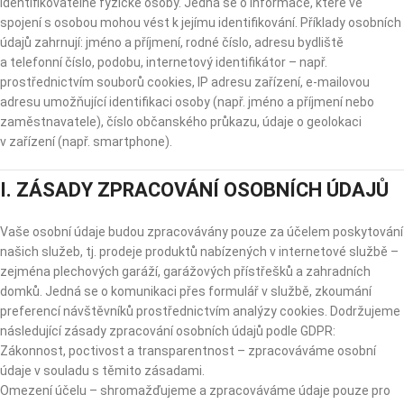
identifikovatelné fyzické osoby. Jedná se o informace, které ve
spojení s osobou mohou vést k jejímu identifikování. Příklady osobních
údajů zahrnují: jméno a příjmení, rodné číslo, adresu bydliště
a telefonní číslo, podobu, internetový identifikátor – např.
prostřednictvím souborů cookies, IP adresu zařízení, e-mailovou
adresu umožňující identifikaci osoby (např. jméno a příjmení nebo
zaměstnavatele), číslo občanského průkazu, údaje o geolokaci
v zařízení (např. smartphone).
I. ZÁSADY ZPRACOVÁNÍ OSOBNÍCH ÚDAJŮ
Vaše osobní údaje budou zpracovávány pouze za účelem poskytování
našich služeb, tj. prodeje produktů nabízených v internetové službě –
zejména plechových garáží, garážových přístřešků a zahradních
domků. Jedná se o komunikaci přes formulář v službě, zkoumání
preferencí návštěvníků prostřednictvím analýzy cookies. Dodržujeme
následující zásady zpracování osobních údajů podle GDPR:
Zákonnost, poctivost a transparentnost – zpracováváme osobní
údaje v souladu s těmito zásadami.
Omezení účelu – shromažďujeme a zpracováváme údaje pouze pro