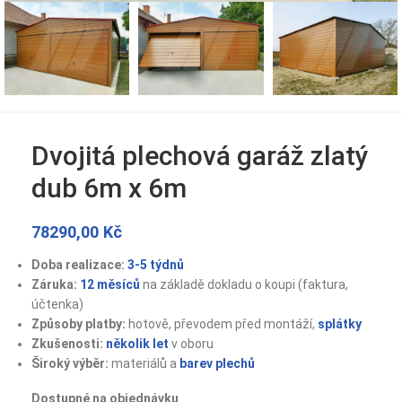
Dvojitá plechová garáž zlatý
dub 6m x 6m
78290,00
Kč
Doba realizace:
3-5 týdnů
Záruka:
12 měsíců
na základě dokladu o koupi (faktura,
účtenka)
Způsoby platby:
hotově, převodem před montáží,
splátky
Zkušenosti:
několik let
v oboru
Široký výběr:
materiálů a
barev plechů
Dostupné na objednávku