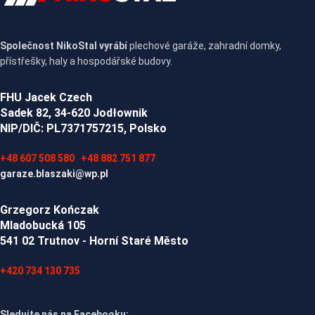
Společnost NikoStal vyrábí
plechové garáže, zahradní domky,
přístřešky, haly a hospodářské budovy.
FHU Jacek Czech
Sadek 82, 34-620 Jodłownik
NIP/DIČ: PL7371757215, Polsko
+48 607 508 580
+48 882 751 877
garaze.blaszaki@wp.pl
Grzegorz Kończak
Mladobucká 105
541 02 Trutnov - Horní Staré Město
+420 734 130 735
Sledujte nás na Facebooku: