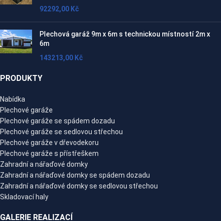
92292,00
Kč
Plechová garáž 9m x 6m s technickou místností 2m x
6m
143213,00
Kč
PRODUKTY
Nabídka
Plechové garáže
Plechové garáže se spádem dozadu
Plechové garáže se sedlovou střechou
Plechové garáže v dřevodekoru
Plechové garáže s přístřeškem
Zahradní a nářaďové domky
Zahradní a nářaďové domky se spádem dozadu
Zahradní a nářaďové domky se sedlovou střechou
Skladovací haly
GALERIE REALIZACÍ