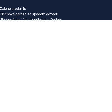
Galerie produktů
Plechové garáže se spádem dozadu
Plechové garáže se sedlovou střechou
Plechové skladové haly
Zahradní a nářaďové domky se spádem dozadu
Zahradní a nářaďové domky se sedlovou střechou
Plechové garáže s přístřeškem
PRÁVNÍ UPOZORNĚNÍ
Politika ochrany osobních údajů
Obchodní podmínky
SPOLEČNOST NIKOSTAL
Naše firma
Průvodce plechovými garážemi
Průvodce kupujícího