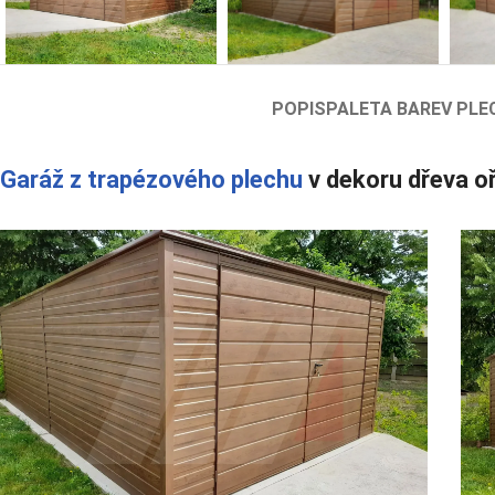
POPIS
PALETA BAREV PLE
Garáž z trapézového plechu
v dekoru dřeva o