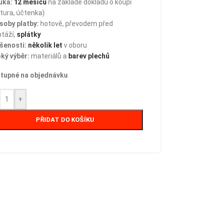
uka:
12 měsíců
na základě dokladu o koupi
tura, účtenka)
soby platby:
hotově, převodem před
táží,
splátky
šenosti:
několik let
v oboru
oký výběr:
materiálů a
barev plechů
tupné na objednávku
+
PŘIDAT DO KOŠÍKU