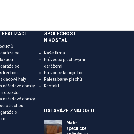
 REALIZACÍ
SPOLEČNOST
NIKOSTAL
roduktů
 garáže se
Naše firma
dozadu
Průvodce plechovými
 garáže se
garážemi
 střechou
Průvodce kupujícího
skladové haly
Paleta barev plechů
 a nářaďové domky
Kontakt
em dozadu
 a nářaďové domky
vou střechou
DATABÁZE ZNALOSTÍ
 garáže s
kem
Máte
specifické
požadavky