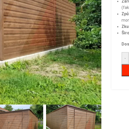
Zár
(fak
Způ
mon
Zku
Šir
Dos
-