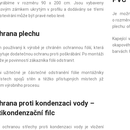
vyrábíme v rozměru 90 x 200 cm. Jsou vybaveny
kovým zámkem ukrytým v profilu a dodávány se třemi
Je možné
, otevírání může být pravé nebo levé.
o rozměr
plechu: oř
hrana plechu
Kapející
okapové
h používaný k výrobě je chráněn ochrannou fólií, která
barvách: 
ytuje dodatečnou ochranu proti poškrábání. Po montáži
že je povinností zákazníka fólii odstranit.
i užitečné je částečné odstranění fólie montážníky
stech spojů stěn a těžko přístupných místech již
m výrobního procesu.
hrana proti kondenzaci vody –
tikondenzační filc
í ochranou střechy proti kondenzaci vody je vložení