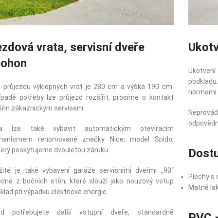
ezdová vrata, servisní dveře
Ukotv
pohon
Ukotven
podkladu
a průjezdu výklopných vrat je 280 cm a výška 190 cm.
normami a
ípadě potřeby lze průjezd rozšířit, prosíme o kontakt
ším zákaznickým servisem.
Neprová
odpovědno
ta lze také vybavit automatickým otevíracím
hanismem renomované značky Nice, model Spido,
terý poskytujeme dvouletou záruku.
Dostu
žité je také vybavení garáže servisními dveřmi „90“
Plechy s 
edné z bočních stěn, které slouží jako nouzový vstup
Matné la
íklad při výpadku elektrické energie.
ud potřebujete další vstupní dveře, standardně
PVC –