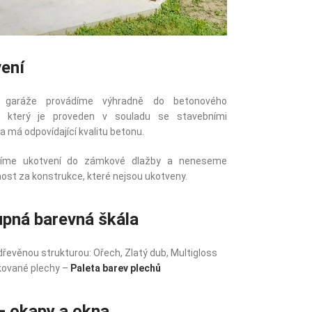
ení
í garáže provádíme výhradně do betonového
, který je proveden v souladu se stavebními
 má odpovídající kvalitu betonu.
díme ukotvení do zámkové dlažby a neneseme
st za konstrukce, které nejsou ukotveny.
pná barevná škála
dřevěnou strukturou: Ořech, Zlatý dub, Multigloss
kované plechy –
Paleta barev plechů
 okapy a okna