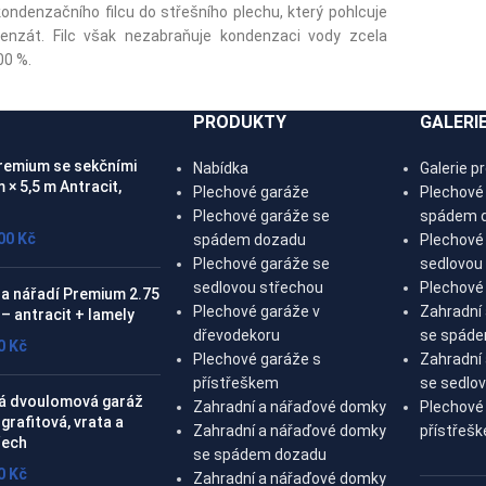
kondenzačního filcu do střešního plechu, který pohlcuje
enzát. Filc však nezabraňuje kondenzaci vody zcela
00 %.
PRODUKTY
GALERIE
remium se sekčními
Nabídka
Galerie p
m × 5,5 m Antracit,
Plechové garáže
Plechové
Plechové garáže se
spádem 
,00
Kč
spádem dozadu
Plechové
Plechové garáže se
sedlovou
sedlovou střechou
Plechové 
a nářadí Premium 2.75
Plechové garáže v
Zahradní
 – antracit + lamely
dřevodekoru
se spád
00
Kč
Plechové garáže s
Zahradní
přístřeškem
se sedlo
á dvoulomová garáž
Zahradní a nářaďové domky
Plechové
grafitová, vrata a
Zahradní a nářaďové domky
přístřeš
řech
se spádem dozadu
00
Kč
Zahradní a nářaďové domky