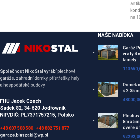
anti
kond
na 1
NAŠE NABÍDKA
Garáž P
vraty 4 
lamely
113650
Společnost NikoStal vyrábí
plechové
garáže, zahradní domky, přístřešky, haly
Domek n
a hospodářské budovy.
× 2.35 m
48000,
FHU Jacek Czech
Sadek 82, 34-620 Jodłownik
NIP/DIČ: PL7371757215, Polsko
Plechov
8m x 5m 
dveře o
+48 607 508 580
+48 882 751 877
garaze.blaszaki@wp.pl
92292,