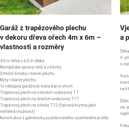
Garáž z trapézového plechu
Vj
v dekoru dřeva ořech 4m x 6m –
a 
vlastnosti a rozměry
Šířk
V př
4,0 m šířka x 6,0 m délka
s na
Klempířské úpravy rohů a střechy
Střešní šrouby v barvě plechu
Vra
Nýty v barvě plechu
mec
1x výklopná garážová vrata barvy ořech
na k
Trapézový plech na stěnách vodorovný T7
Trapézový plech na dveřích vodorovný T17
Důle
Trapézový plech na střeše T12 (falcená krytina jako
na j
volitelná možnost)
např
Konstrukce z galvanicky pozinkovaného uzavřeného profilu
Pok