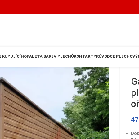
 KUPUJÍCÍHO
PALETA BAREV PLECHŮ
KONTAKT
PRŮVODCE PLECHOVÝ
G
p
o
47
Dob