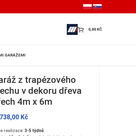
0,00
KČ
MI GARÁŽEMI
aráž z trapézového
lechu v dekoru dřeva
řech 4m x 6m
738,00
Kč
a realizace:
3-5 týdnů