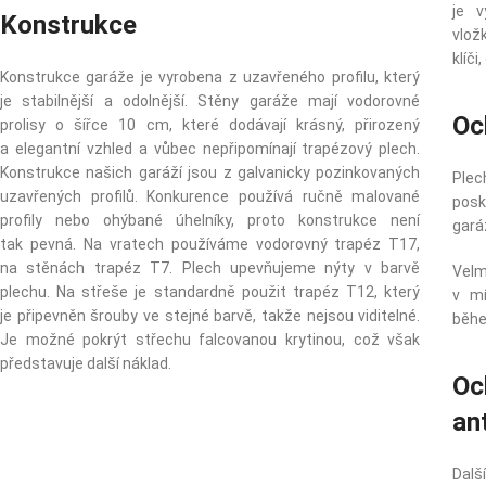
je 
Konstrukce
vlož
klíči
Konstrukce garáže je vyrobena z uzavřeného profilu, který
je stabilnější a odolnější. Stěny garáže mají vodorovné
Oc
prolisy o šířce 10 cm, které dodávají krásný, přirozený
a elegantní vzhled a vůbec nepřipomínají trapézový plech.
Konstrukce našich garáží jsou z galvanicky pozinkovaných
Plec
uzavřených profilů. Konkurence používá ručně malované
posk
profily nebo ohýbané úhelníky, proto konstrukce není
gará
tak pevná. Na vratech používáme vodorovný trapéz T17,
na stěnách trapéz T7. Plech upevňujeme nýty v barvě
Velm
plechu. Na střeše je standardně použit trapéz T12, který
v mí
je připevněn šrouby ve stejné barvě, takže nejsou viditelné.
běhe
Je možné pokrýt střechu falcovanou krytinou, což však
představuje další náklad.
Oc
an
Dalš