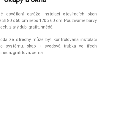
 osvětlení garáže instalací otevíracích oken
ech 80 x 60 cm nebo 120 x 60 cm. Používáme barvy
ech, zlatý dub, grafit, hnědá.
 voda ze střechy může být kontrolována instalací
ho systému, okap + svodová trubka ve třech
hnědá, grafitová, černá.