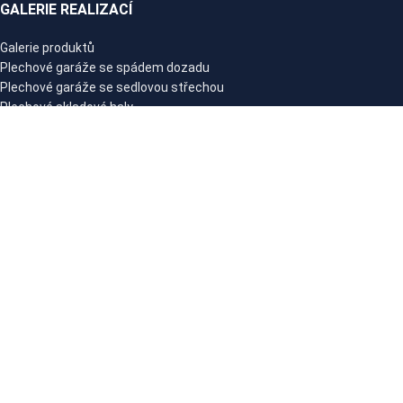
GALERIE REALIZACÍ
Galerie produktů
Plechové garáže se spádem dozadu
Plechové garáže se sedlovou střechou
Plechové skladové haly
Zahradní a nářaďové domky se spádem dozadu
Zahradní a nářaďové domky se sedlovou střechou
Plechové garáže s přístřeškem
PRÁVNÍ UPOZORNĚNÍ
Politika ochrany osobních údajů
Obchodní podmínky
SPOLEČNOST NIKOSTAL
Naše firma
Průvodce plechovými garážemi