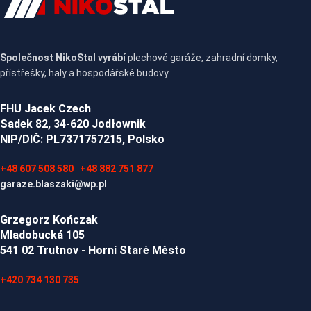
Společnost NikoStal vyrábí
plechové garáže, zahradní domky,
přístřešky, haly a hospodářské budovy.
FHU Jacek Czech
Sadek 82, 34-620 Jodłownik
NIP/DIČ: PL7371757215, Polsko
+48 607 508 580
+48 882 751 877
garaze.blaszaki@wp.pl
Grzegorz Kończak
Mladobucká 105
541 02 Trutnov - Horní Staré Město
+420 734 130 735