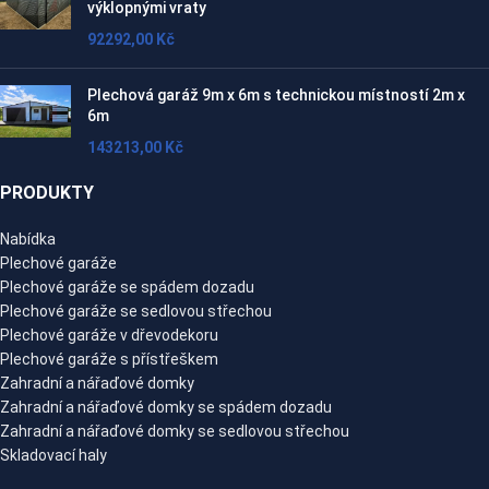
výklopnými vraty
92292,00
Kč
Plechová garáž 9m x 6m s technickou místností 2m x
6m
143213,00
Kč
PRODUKTY
Nabídka
Plechové garáže
Plechové garáže se spádem dozadu
Plechové garáže se sedlovou střechou
Plechové garáže v dřevodekoru
Plechové garáže s přístřeškem
Zahradní a nářaďové domky
Zahradní a nářaďové domky se spádem dozadu
Zahradní a nářaďové domky se sedlovou střechou
Skladovací haly