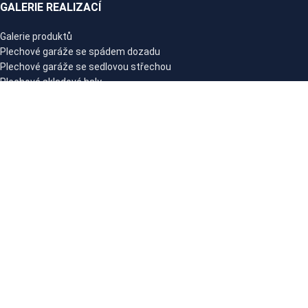
GALERIE REALIZACÍ
Galerie produktů
Plechové garáže se spádem dozadu
Plechové garáže se sedlovou střechou
Plechové skladové haly
Zahradní a nářaďové domky se spádem dozadu
Zahradní a nářaďové domky se sedlovou střechou
Plechové garáže s přístřeškem
PRÁVNÍ UPOZORNĚNÍ
Politika ochrany osobních údajů
Obchodní podmínky
SPOLEČNOST NIKOSTAL
Naše firma
Průvodce plechovými garážemi