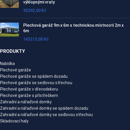
výklopnými vraty
92292,00
Kč
Plechová garáž 9m x 6m s technickou místností 2m x
6m
143213,00
Kč
PRODUKTY
Nabídka
Plechové garáže
Plechové garáže se spádem dozadu
Plechové garáže se sedlovou střechou
Plechové garáže v dřevodekoru
Plechové garáže s přístřeškem
Zahradní a nářaďové domky
Zahradní a nářaďové domky se spádem dozadu
Zahradní a nářaďové domky se sedlovou střechou
Skladovací haly