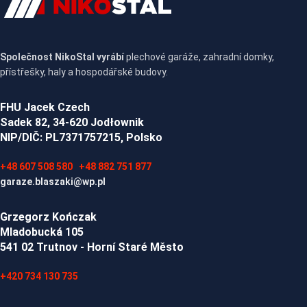
Společnost NikoStal vyrábí
plechové garáže, zahradní domky,
přístřešky, haly a hospodářské budovy.
FHU Jacek Czech
Sadek 82, 34-620 Jodłownik
NIP/DIČ: PL7371757215, Polsko
+48 607 508 580
+48 882 751 877
garaze.blaszaki@wp.pl
Grzegorz Kończak
Mladobucká 105
541 02 Trutnov - Horní Staré Město
+420 734 130 735