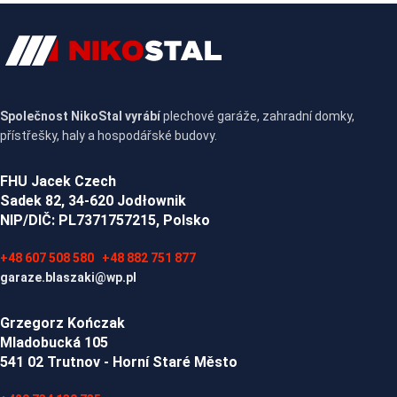
Společnost NikoStal vyrábí
plechové garáže, zahradní domky,
přístřešky, haly a hospodářské budovy.
FHU Jacek Czech
Sadek 82, 34-620 Jodłownik
NIP/DIČ: PL7371757215, Polsko
+48 607 508 580
+48 882 751 877
garaze.blaszaki@wp.pl
Grzegorz Kończak
Mladobucká 105
541 02 Trutnov - Horní Staré Město