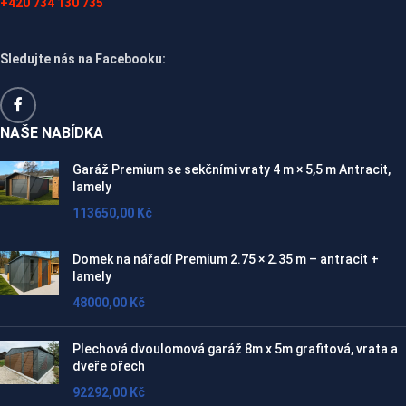
+420 734 130 735
Sledujte nás na Facebooku:
NAŠE NABÍDKA
Garáž Premium se sekčními vraty 4 m × 5,5 m Antracit,
lamely
113650,00
Kč
Domek na nářadí Premium 2.75 × 2.35 m – antracit +
lamely
48000,00
Kč
Plechová dvoulomová garáž 8m x 5m grafitová, vrata a
dveře ořech
92292,00
Kč