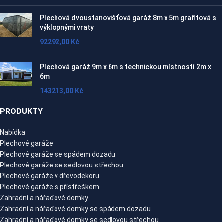
Plechová dvoustanovišťová garáž 8m x 5m grafitová s
výklopnými vraty
92292,00
Kč
Plechová garáž 9m x 6m s technickou místností 2m x
6m
143213,00
Kč
PRODUKTY
Nabídka
Plechové garáže
Plechové garáže se spádem dozadu
Plechové garáže se sedlovou střechou
Plechové garáže v dřevodekoru
Plechové garáže s přístřeškem
Zahradní a nářaďové domky
Zahradní a nářaďové domky se spádem dozadu
Zahradní a nářaďové domky se sedlovou střechou