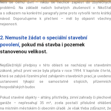
Není se čemu divit – nikdo se nechce zaplést do zbytečných
problémů. Na základě našich bohatých zkušeností v NikoStal
a s odkazem na konkrétní paragrafy jsme proto vytvořili tento krátký
návod. Doporučujeme k přečtení – měl by objasnit všechny
nejasnosti.
2. Nemusíte žádat o speciální stavební
povolení,
pokud má stavba i pozemek
stanovenou velikost.
Nejdůležitější předpisy v této oblasti se nacházejí ve stavebním
zákoně, jehož první verze byla přijata v roce 1994. V kapitole čtvrté,
která se zabývá řízeními před zahájením stavebních prací, je uvedeno
ustanovení týkající se samostatně stojících, přízemních
hospodářských budov.
Pokud stavěné objekty – altány, přístřešky, zimní zahrady či plechové
garáže – nepřesahují 35 m², zcela postačí příslušné ohlášení
na místním městském či obecním úřadě. Je však třeba zdůraznit, že